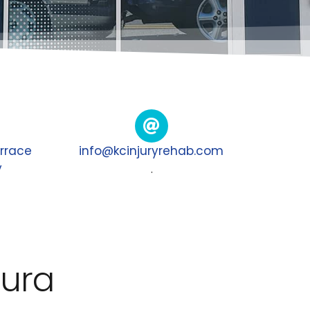
errace
info@kcinjuryrehab.com
y
.
tura