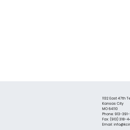
1132 East 47th Te
Kansas City
MO 64110
Phone: 913-391-
Fax: (913) 318-4
Email:
info@kci