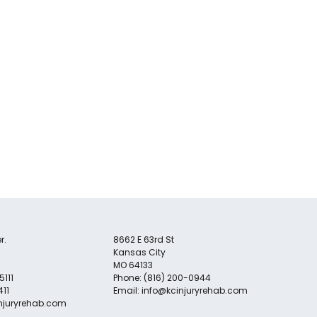
r.
8662 E 63rd St
Kansas City
MO 64133
5111
Phone: (816) 200-0944
411
Email:
info@kcinjuryrehab.com
njuryrehab.com